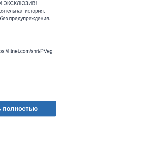
! ЭКСКЛЮЗИВ!
оятельная история.
без предупреждения.
.
://litnet.com/shrt/PVeg
ь полностью