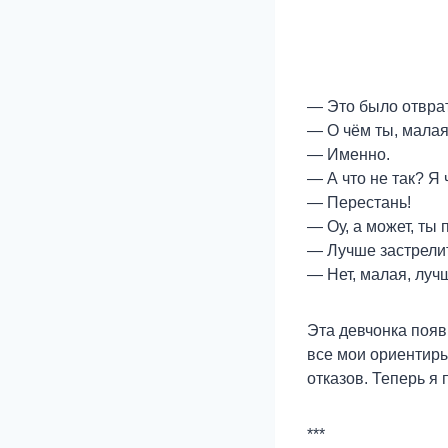
— Это было отвра
— О чём ты, малая?
— Именно.
— А что не так? Я 
— Перестань!
— Оу, а может, ты 
— Лучше застрели
— Нет, малая, луч
Эта девчонка появ
все мои ориентиры
отказов. Теперь я
***