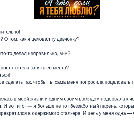
тительно!
 О том, как я целовал ту девчонку?
что-то делал неправильно, м-м?
просто хотела занять её место?
ться!
ше сделать так, чтобы ты сама меня попросила поцеловать
илась в моей жизни и одним своим взглядом подорвала к ч
. И вот итог — я больше не тот беззаботный парень, которы
 превратился в одержимого сталкера. И цель у меня одна —