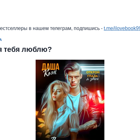
бестселлеры в нашем телеграм, подпишись -
t.me/ilovebook9
А
 я тебя люблю?