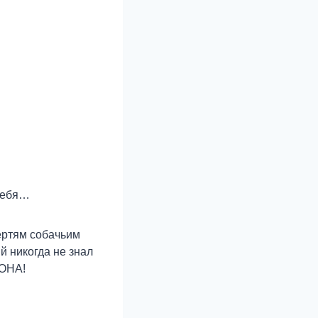
 тебя…
ертям собачьим
й никогда не знал
 ОНА!