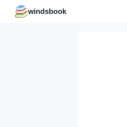
Перейти
windsbook
к
содержимому