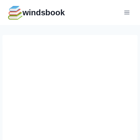
Перейти
windsbook
к
содержимому