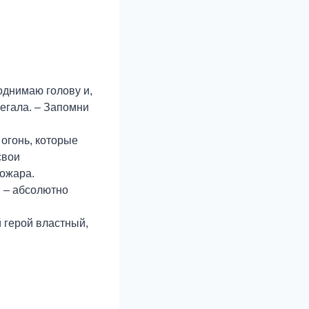
однимаю голову и,
бегала. – Запомни
 огонь, которые
свои
пожара.
, – абсолютно
 герой властный,