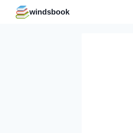
Перейти
windsbook
к
содержимому