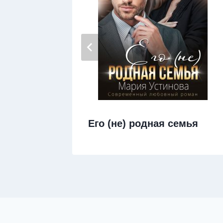
оля
Его (не) родная семья