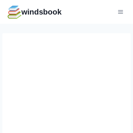
Перейти
windsbook
к
содержимому