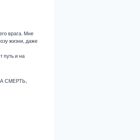
его врага. Мне
розу жизни, даже
т путь и на
А СМЕРТЬ,