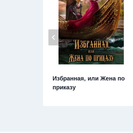
а
Избранная, или Жена по
приказу