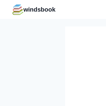
Перейти
windsbook
к
содержимому