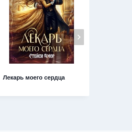
Лекарь моего сердца
Ведьма
улицы