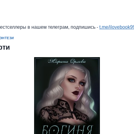
бестселлеры в нашем телеграм, подпишись -
t.me/ilovebook9
ЭНТЕЗИ
рти