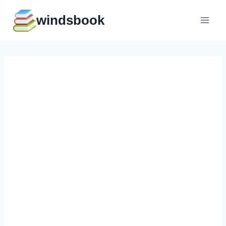
Перейти
windsbook
к
содержимому