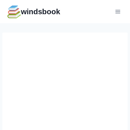
Перейти
windsbook
к
содержимому