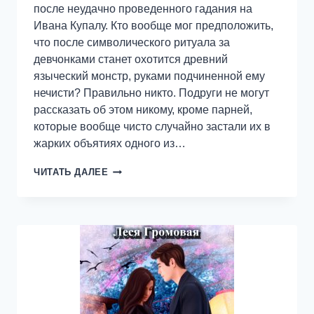
после неудачно проведенного гадания на
Ивана Купалу. Кто вообще мог предположить,
что после символического ритуала за
девчонками станет охотится древний
языческий монстр, руками подчиненной ему
нечисти? Правильно никто. Подруги не могут
рассказать об этом никому, кроме парней,
которые вообще чисто случайно застали их в
жарких объятиях одного из…
ГАДАЛИ
ЧИТАТЬ ДАЛЕЕ
НА
КУПАЛА,
ИЛИ
КАК
(НЕ)
НАЛАЖАТЬ
С
ОБРЯДОМ