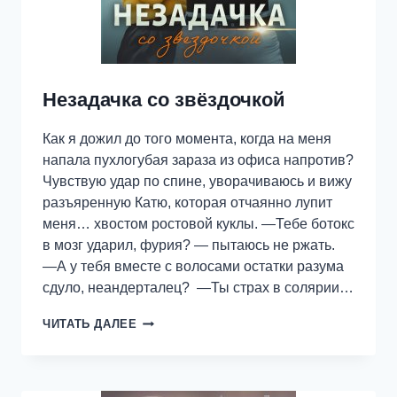
Незадачка со звёздочкой
Как я дожил до того момента, когда на меня
напала пухлогубая зараза из офиса напротив?
Чувствую удар по спине, уворачиваюсь и вижу
разъяренную Катю, которая отчаянно лупит
меня… хвостом ростовой куклы. —Тебе ботокс
в мозг ударил, фурия? — пытаюсь не ржать.
—А у тебя вместе с волосами остатки разума
сдуло, неандерталец? —Ты страх в солярии…
НЕЗАДАЧКА
ЧИТАТЬ ДАЛЕЕ
СО
ЗВЁЗДОЧКОЙ