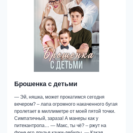
Брошенка с детьми
— Эй, няшка, может прокатимся сегодня
вечером? – лапа огромного накаченного бугая
пролетает в миллиметре от моей пятой точки.
Симпатичный, зараза! А манеры как у
питекантропа… — Макс, ты чё? – ржут на
фоне его друзья качки-дебилы, — Какая