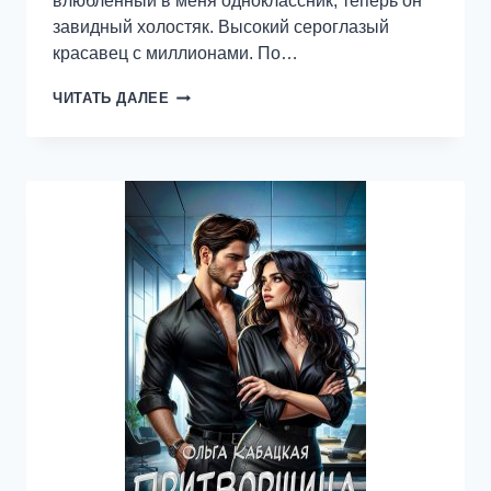
влюбленный в меня одноклассник, теперь он
завидный холостяк. Высокий сероглазый
красавец с миллионами. По…
В
ЧИТАТЬ ДАЛЕЕ
ЛОВУШКЕ
БОССА.
БУДЕШЬ
МОЕЙ