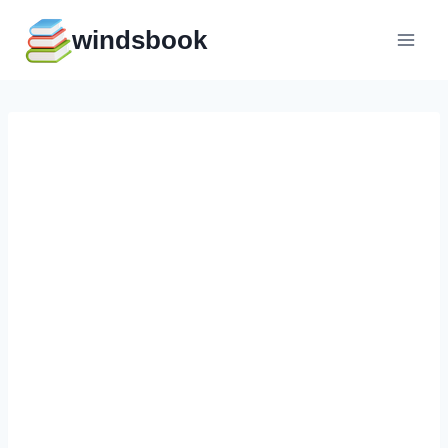
Перейти
windsbook
к
содержимому