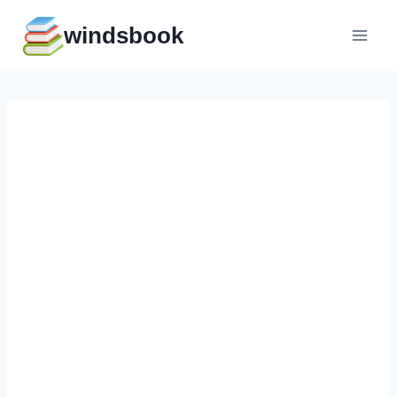
Перейти
windsbook
к
содержимому