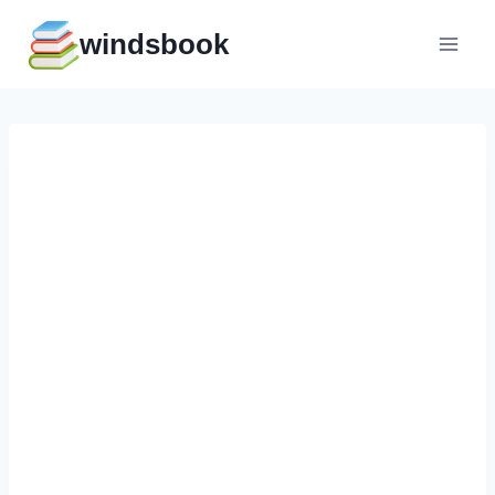
Перейти
windsbook
к
содержимому