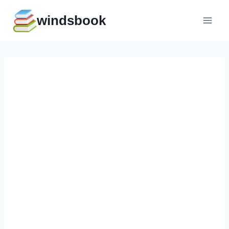
Перейти
windsbook
к
содержимому