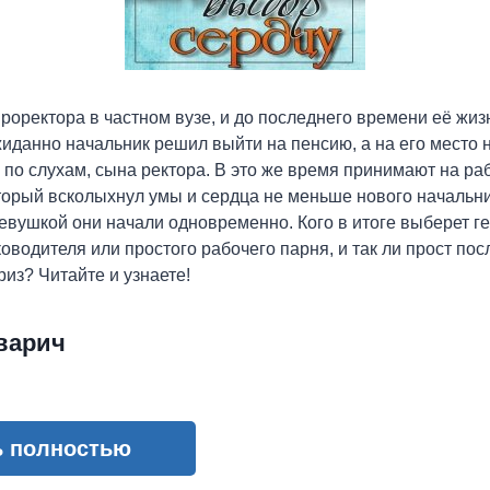
проректора в частном вузе, и до последнего времени её жиз
данно начальник решил выйти на пенсию, а на его место 
 по слухам, сына ректора. В это же время принимают на ра
торый всколыхнул умы и сердца не меньше нового начальник
девушкой они начали одновременно. Кого в итоге выберет г
оводителя или простого рабочего парня, и так ли прост по
из? Читайте и узнаете!
варич
ь полностью