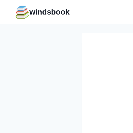
Перейти
windsbook
к
содержимому