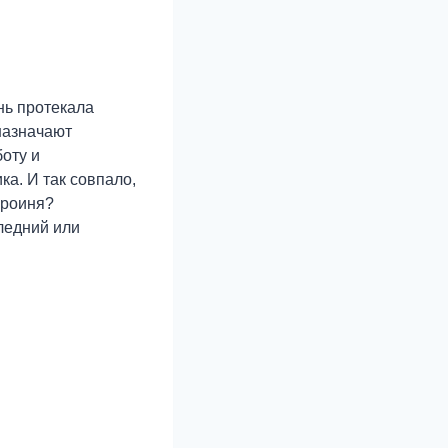
нь протекала
назначают
боту и
а. И так совпало,
ероиня?
следний или