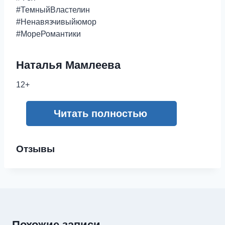
#ТемныйВластелин
#Ненавязчивыйюмор
#МореРомантики
Наталья Мамлеева
12+
Читать полностью
Отзывы
Похожие записи