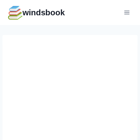
Перейти
windsbook
к
содержимому