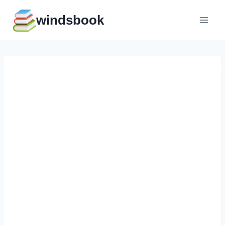
Перейти
windsbook
к
содержимому