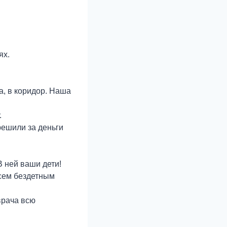
ях.
а, в коридор. Наша
.
решили за деньги
В ней ваши дети!
всем бездетным
врача всю