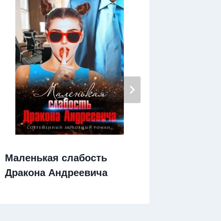
Маленькая слабость
Хулига
Дракона Андреевича