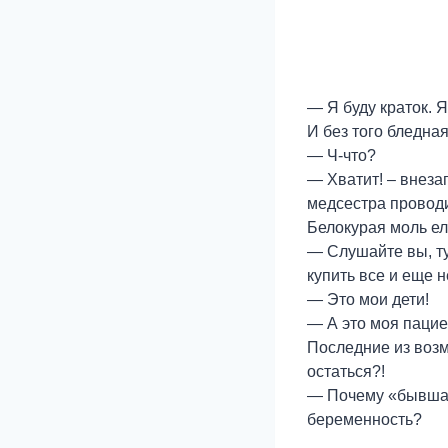
— Я буду краток. Я
И без того бледна
— Ч-что?
— Хватит! – внеза
медсестра проводи
Белокурая моль ел
— Слушайте вы, ту
купить все и еще 
— Это мои дети!
— А это моя пациен
Последние из возм
остаться?!
— Почему «бывшая»
беременность?