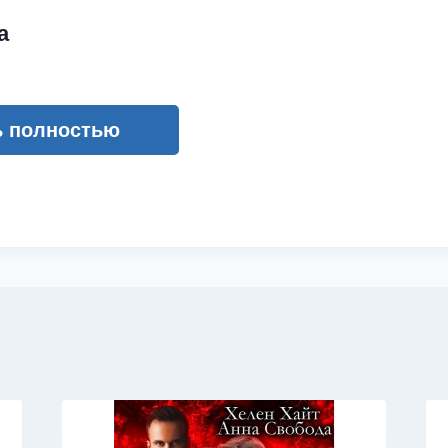
а
ь полностью