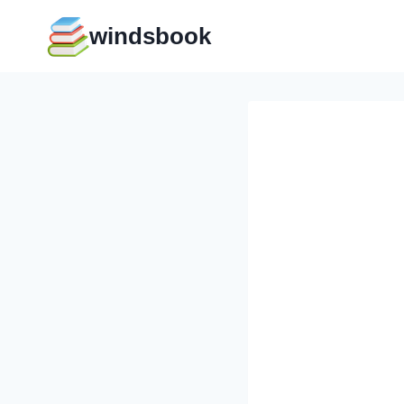
Перейти
windsbook
к
содержимому