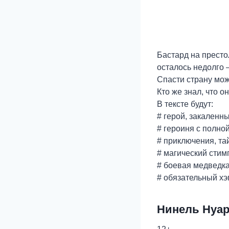
Бастард на престо
осталось недолго 
Спасти страну мож
Кто же знал, что о
В тексте будут:
# герой, закаленн
# героиня с полно
# приключения, та
# магический стим
# боевая медведк
# обязательный хэ
Нинель Нуа