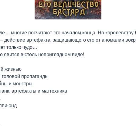
ле… многие посчитают это началом конца. Но королевству Р
— действие артефакта, защищающего его от аномалии вокру
ет только чудо…
но явится в столь неприглядном виде!
ый жизнью
й головой пропаганды
йны и монстры
панк, артефакты и магтехника
а
ппи-энд
р