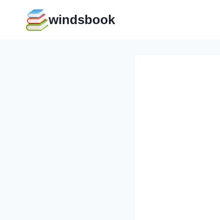
Перейти
windsbook
к
содержимому