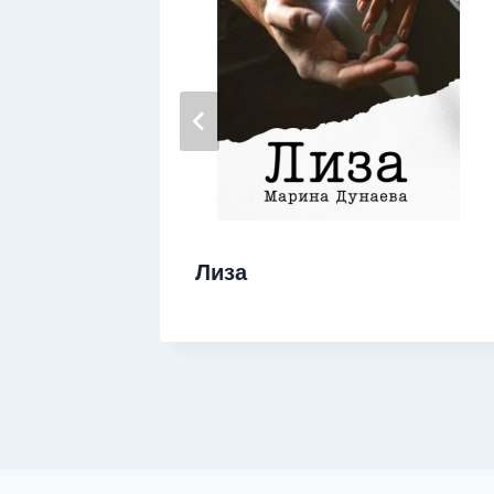
Лиза
м