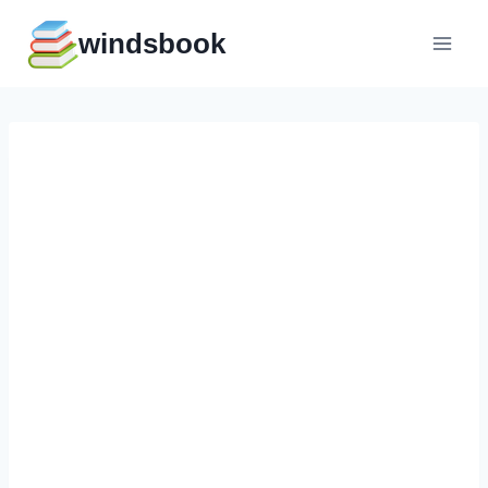
Перейти
windsbook
к
содержимому