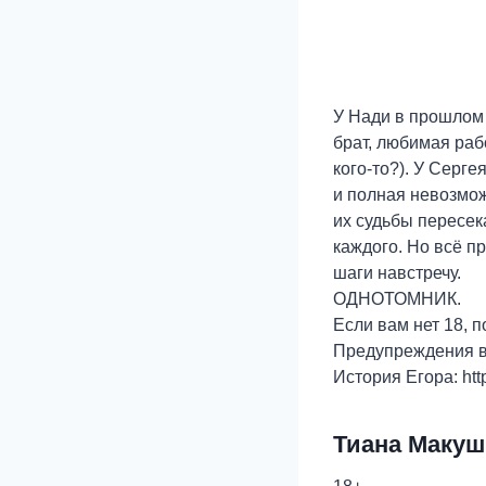
У Нади в прошлом 
брат, любимая рабо
кого-то?). У Серге
и полная невозмож
их судьбы пересе
каждого. Но всё пр
шаги навстречу.
ОДНОТОМНИК.
Если вам нет 18, п
Предупреждения в 
История Егора: http
Тиана Макуш