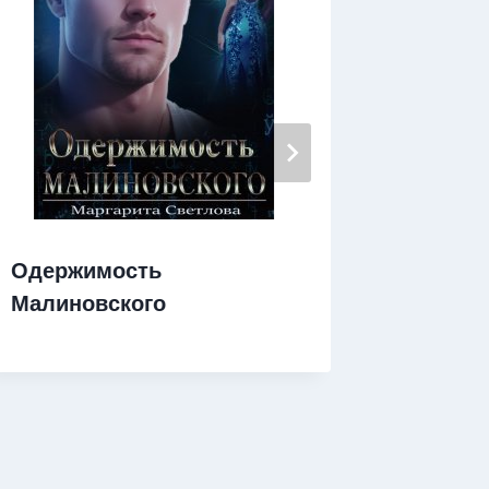
Одержимость
Сдавай
Малиновского