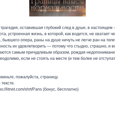
трагедия, оставившая глубокий след в душе, в настоящем
та, устроенная жизнь, в которой, как водится, не хватает ч
я, бывшего опера, раны на душе ничуть не легче ран на тел
ность их удовлетворить — потому что стыдно, страшно, и 
каются самым причудливым образом, рождая недопонимани
еодолимо, если не стоять на месте (и тем более не отступат
окиньте, пожалуйста, страницу.
тексте.
s://litnet.com/shrt/Pans (бонус, бесплатно)