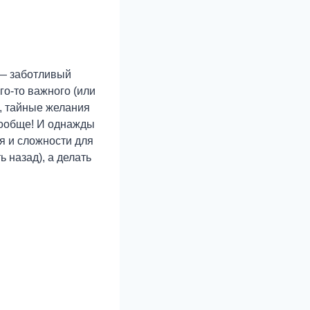
 — заботливый
его-то важного (или
е, тайные желания
вообще! И однажды
я и сложности для
ь назад), а делать