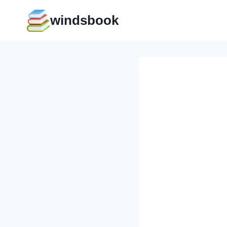
Перейти
windsbook
к
содержимому