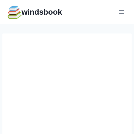
Перейти
windsbook
к
содержимому