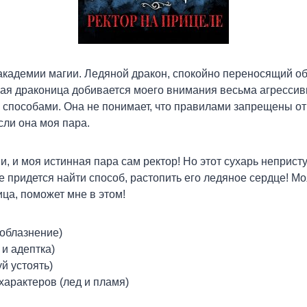
академии магии. Ледяной дракон, спокойно переносящий о
ая драконица добивается моего внимания весьма агрессив
 способами. Она не понимает, что правилами запрещены о
сли она моя пара.
и, и моя истинная пара сам ректор! Но этот сухарь непристу
е придется найти способ, растопить его ледяное сердце! 
ица, поможет мне в этом!
облазнение)
 и адептка)
й устоять)
арактеров (лед и пламя)