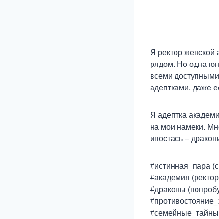
Я ректор женской 
рядом. Но одна юн
всеми доступными
адептками, даже е
Я адептка академи
на мои намеки. Мн
ипостась – дракон
#истинная_пара (с
#академия (ректор
#драконы (попробу
#противостояние_х
#семейные_тайны