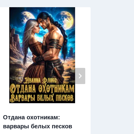
Искра 
Отдана охотникам:
варвары белых песков