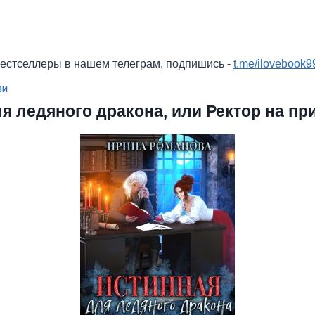
бестселлеры в нашем телеграм, подпишись -
t.me/ilovebook9
ЗИ
я ледяного дракона, или Ректор на пр