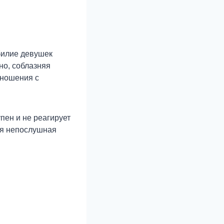
билие девушек
но, соблазняя
тношения с
пен и не реагирует
Моя непослушная