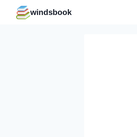
Перейти
windsbook
к
содержимому