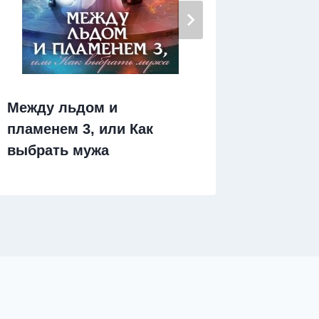
Обречё
Между льдом и
пламенем 3, или Как
выбрать мужа