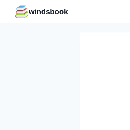
Перейти
windsbook
к
содержимому