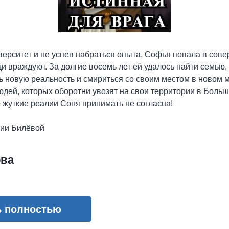
верситет и не успев набраться опыта, Софья попала в сов
ди враждуют. За долгие восемь лет ей удалось найти семью,
ь новую реальность и смириться со своим местом в новом м
юдей, которых оборотни увозят на свои территории в Больш
о жуткие реалии Соня принимать не согласна!
рии Билёвой
ова
ь полностью