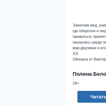
Закончив мед. уни
где оборотни и лю
прижиться, принят
оказалась среди л
мир двуликих и ег
ХЭ.
Обложка от Викто
Полина Бел
18+
Читат