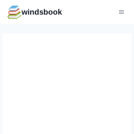
Перейти
windsbook
к
содержимому