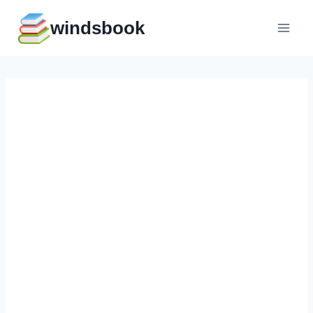
Перейти
windsbook
к
содержимому