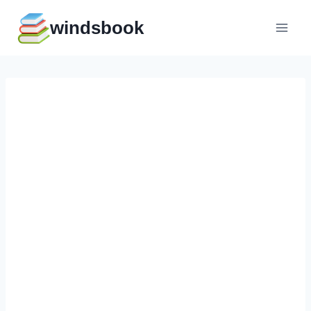
Перейти
windsbook
к
содержимому