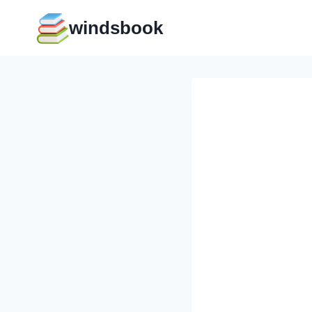
Перейти
windsbook
к
содержимому