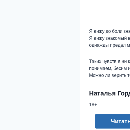
Я вижу до боли зн
Я вижу знакомый в
однажды предал ме
Таких чувств я ни 
понимаем, бесим и 
Можно ли верить то
Наталья Гор
18+
Читат