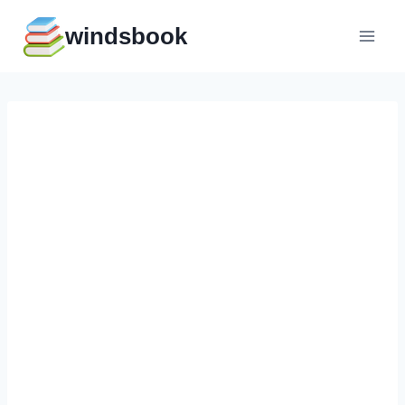
Перейти
windsbook
к
содержимому