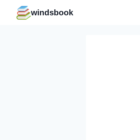
Перейти
windsbook
к
содержимому