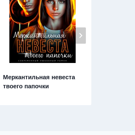
Меркантильная невеста
Синдро
твоего папочки
куклы