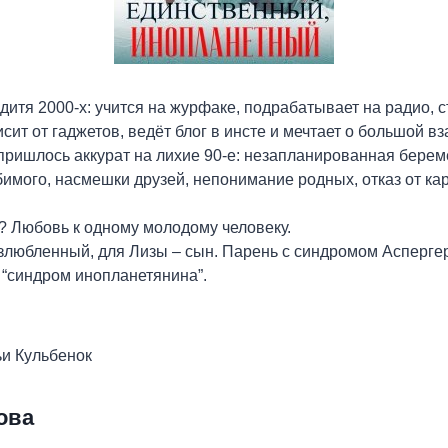
дитя 2000-х: учится на журфаке, подрабатывает на радио, с
сит от гаджетов, ведёт блог в инсте и мечтает о большой в
пришлось аккурат на лихие 90-е: незапланированная берем
имого, насмешки друзей, непонимание родных, отказ от ка
? Любовь к одному молодому человеку.
злюбленный, для Лизы – сын. Парень с синдромом Асперге
“синдром инопланетянина”.
ьи Кульбенок
ова