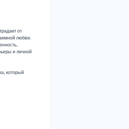
традает от
заимной любви.
енность,
рьеры и личной
ра, который