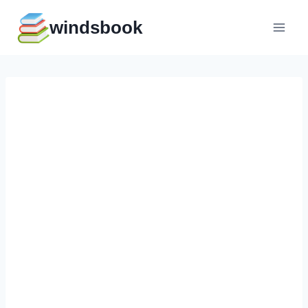
Перейти
windsbook
к
содержимому