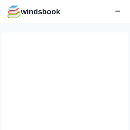
Перейти
windsbook
к
содержимому