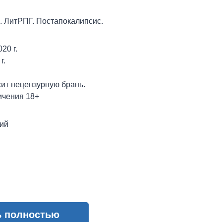
. ЛитРПГ. Постапокалипсис.
20 г.
г.
ит нецензурную брань.
ичения 18+
ий
ь полностью