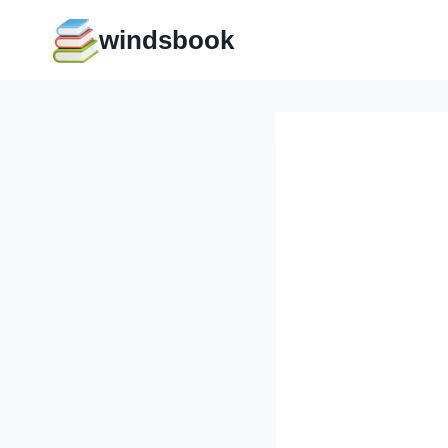
Перейти
windsbook
к
содержимому