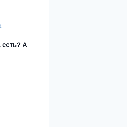
9
 есть? А