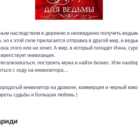
иным наследством в деревню и неожиданно получить ведьм
 но к этой силе прилагается отправка в другой мир, и ведьм
она этого или не хочет. А мир, в который попадет Инна, суро
вирепствует инквизиция.
 легализоваться, построить мужа и найти бизнес. Или наобо
оться с ходу на инквизитора…
ородатый инквизитор на драконе, коммерция и черный юмор
роты судьбы и Большая любовь )
ариди