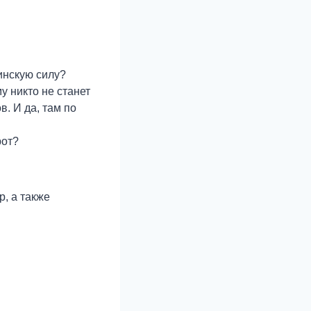
инскую силу?
у никто не станет
в. И да, там по
рот?
, а также