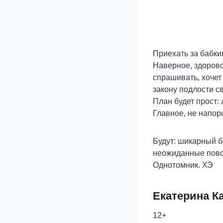
Приехать за бабк
Наверное, здорово,
спрашивать, хочет 
закону подлости с
План будет прост:
Главное, не напор
Будут: шикарный б
неожиданные пово
Однотомник. ХЭ
Екатерина К
12+