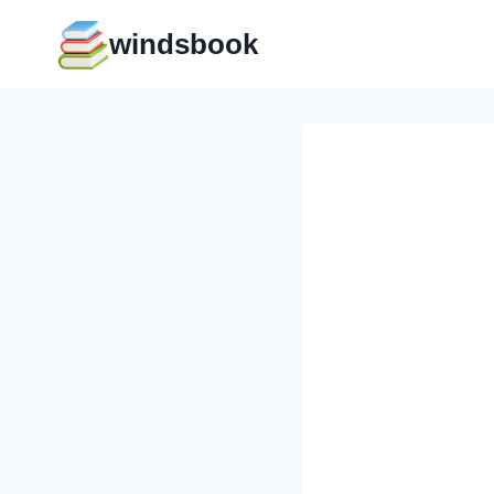
Перейти
windsbook
к
содержимому