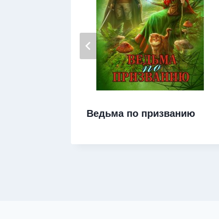
е)
Ведьма по призванию