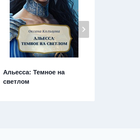
Альесса: Темное на
Наслед
светлом
лорда