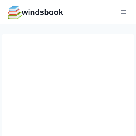
Перейти
windsbook
к
содержимому