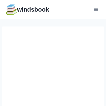
Перейти
windsbook
к
содержимому