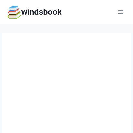
Перейти
windsbook
к
содержимому