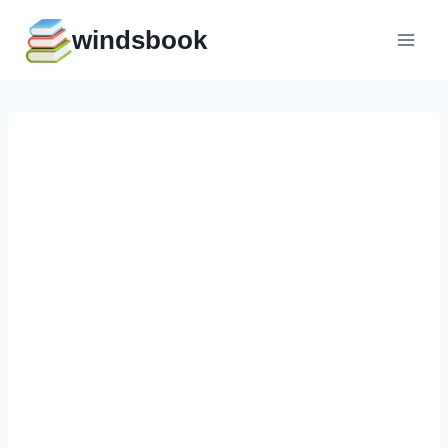
Перейти
windsbook
к
содержимому