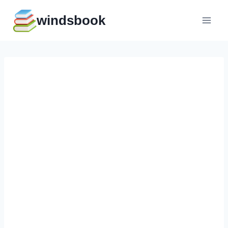
Перейти
windsbook
к
содержимому