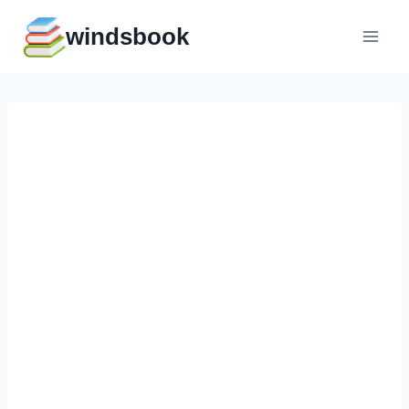
Перейти
windsbook
к
содержимому