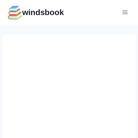
Перейти
windsbook
к
содержимому