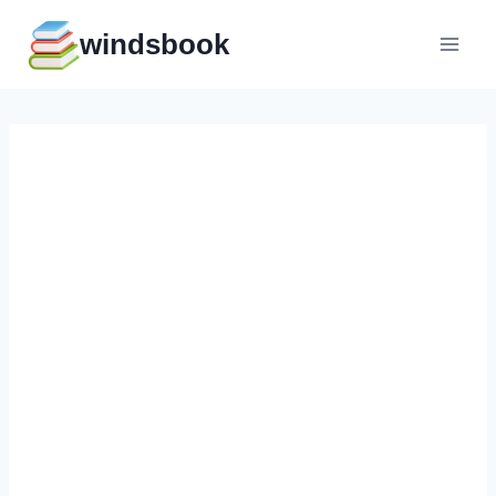
Перейти
windsbook
к
содержимому