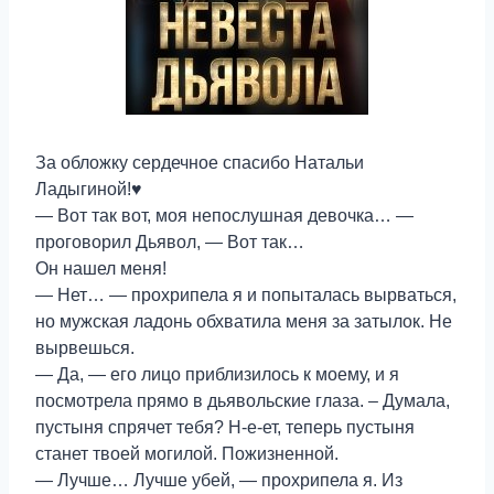
За обложку сердечное спасибо Натальи
Ладыгиной!♥
— Вот так вот, моя непослушная девочка… —
проговорил Дьявол, — Вот так…
Он нашел меня!
— Нет… — прохрипела я и попыталась вырваться,
но мужская ладонь обхватила меня за затылок. Не
вырвешься.
— Да, — его лицо приблизилось к моему, и я
посмотрела прямо в дьявольские глаза. – Думала,
пустыня спрячет тебя? Н-е-ет, теперь пустыня
станет твоей могилой. Пожизненной.
— Лучше… Лучше убей, — прохрипела я. Из