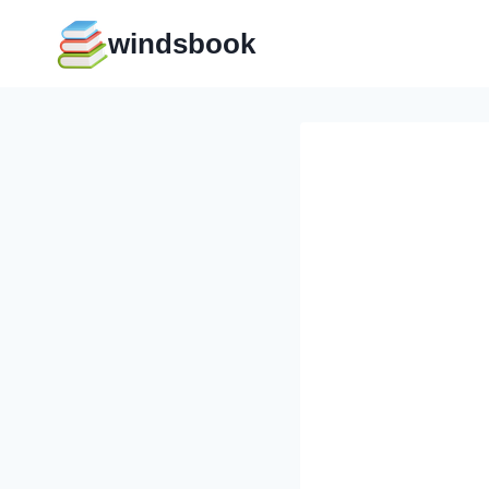
Перейти
windsbook
к
содержимому