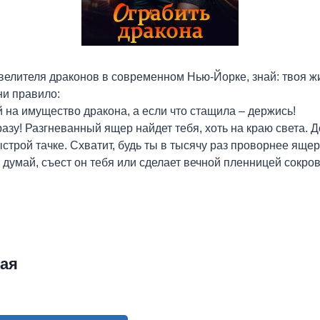
велителя драконов в современном Нью-Йорке, знай: твоя ж
ни правило:
й на имущество дракона, а если что стащила – держись!
азу! Разгневанный ящер найдет тебя, хоть на краю света. Д
строй тачке. Схватит, будь ты в тысячу раз проворнее яще
 думай, съест он тебя или сделает вечной пленницей сокро
ая