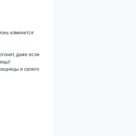
изнь изменится
огонит, даже если
рицы!
вищницы и своего