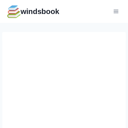
Перейти
windsbook
к
содержимому