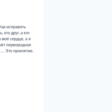
Как исправить
 кто друг, а кто
 моё сердце, а я
ечёт первородная
но… Это проклятие,