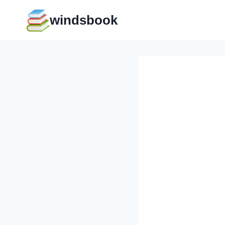
Перейти
windsbook
к
содержимому