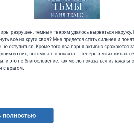
иры разрушен, тёмным тварям удалось вырваться наружу. 
уть всё на круги своя? Мне придётся стать сильнее и понять,
 не оступиться. Кроме того два парня активно сражаются за
 одним из них, потому что проклята… теперь в моих жилах т
мы, и это не благословение, как могло показаться изначаль
 с врагом.
ь полностью