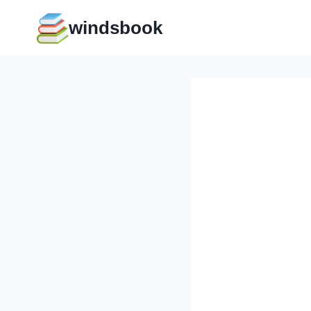
Перейти
windsbook
к
содержимому