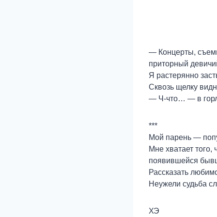
— Концерты, съемк
приторный девичий
Я растерянно заст
Сквозь щелку видн
— Ч-что… — в горл
***
Мой парень — поп
Мне хватает того,
появившейся бывше
Рассказать любимо
Неужели судьба с
ХЭ