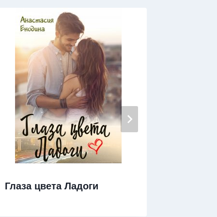
Невинн
Глаза цвета Ладоги
мажор