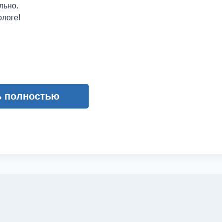
льно.
ологе!
ь полностью