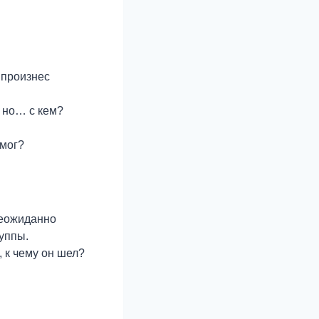
 произнес
, но… с кем?
 мог?
неожиданно
уппы.
 к чему он шел?