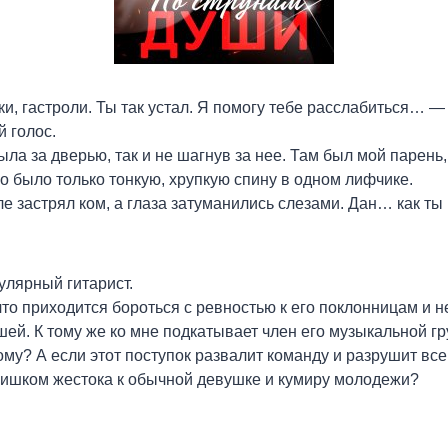
и, гастроли. Ты так устал. Я помогу тебе расслабиться… —
 голос.
ыла за дверью, так и не шагнув за нее. Там был мой парень
о было только тонкую, хрупкую спину в одном лифчике.
е застрял ком, а глаза затуманились слезами. Дан… как ты
улярный гитарист.
 что приходится бороться с ревностью к его поклонницам и 
й. К тому же ко мне подкатывает член его музыкальной гр
му? А если этот поступок развалит команду и разрушит все,
лишком жестока к обычной девушке и кумиру молодежи?