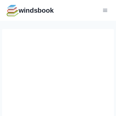
Перейти
windsbook
к
содержимому