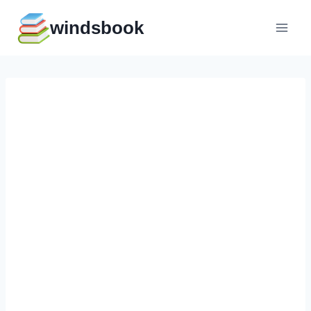
Перейти
windsbook
к
содержимому