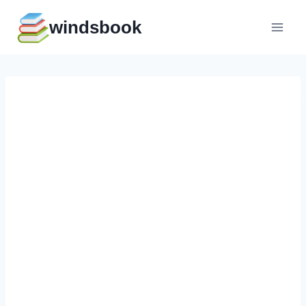
Перейти
windsbook
к
содержимому