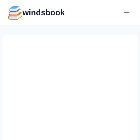
Перейти
windsbook
к
содержимому