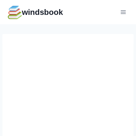
Перейти
windsbook
к
содержимому